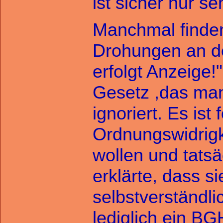
ist sicher nur s
Manchmal finden 
Drohungen an d
erfolgt Anzeige
Gesetz ,das man
ignoriert. Es ist
Ordnungswidrigk
wollen und tatsä
erklärte, dass s
selbstverständli
lediglich ein B